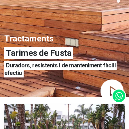
Tractaments
Tarimes de Fusta
Duradors, resistents i de manteniment fàcil i
efectiu