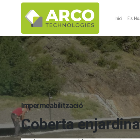
Inici
Els No
Impermeabilització
Coberta enjardin