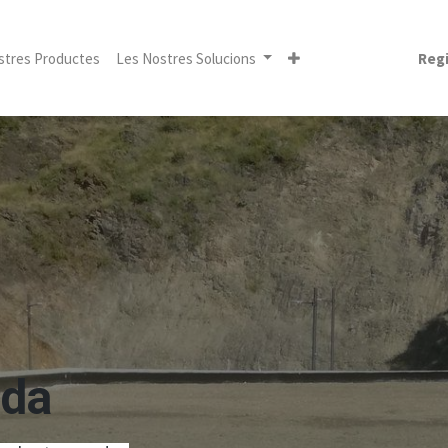
stres Productes
Les Nostres Solucions
Regi
ada