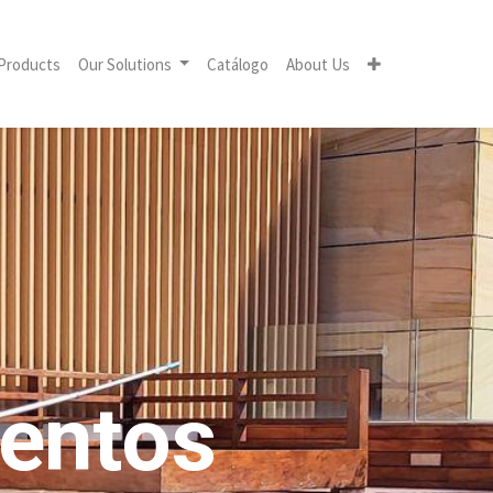
Products
Our Solutions
Catálogo
About Us
entos