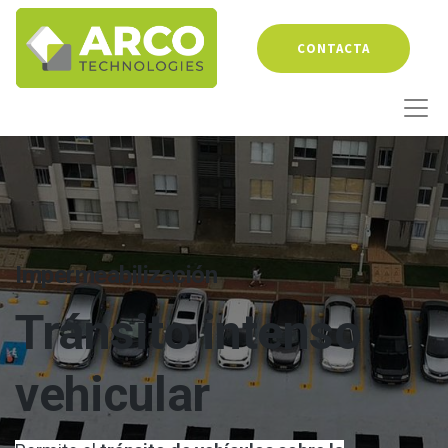
CONTACTA
Impermeabilización
Tránsito intenso
vehicular